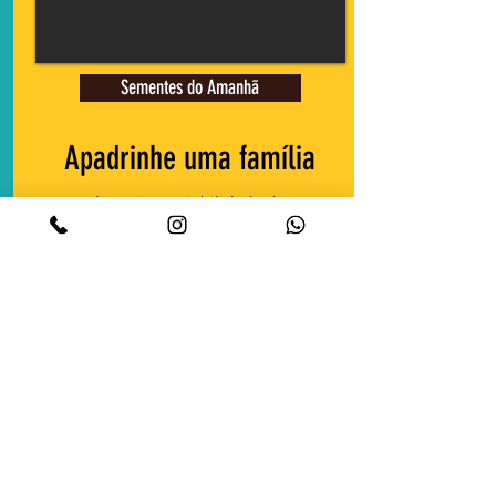
Sementes do Amanhã
Apadrinhe uma família
Incentivo e viabilidade de
agricultura
familiar em Moçambique
Leia mais
DOE CESTAS BÁSICAS