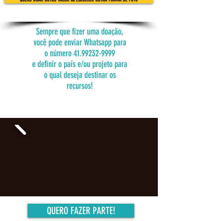
Sempre que fizer uma doação,
você pode enviar Whatsapp para
o número
41.99232-9999
e definir o país e/ou projeto para
o qual deseja destinar os
recursos!
QUERO FAZER PARTE!