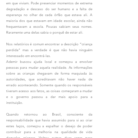
em que viviam. Pode presenciar momentos de extrema
degradação e descaso do ser humano e a falta de
esperança no olhar de cada órfão que estava ali. A
maioria dos que estavam em idade escolar, ainda não
frequentavam a escola. Poucas sabiam seus nomes.
Raramente uma delas sabia o porquê de estar ali.
Nos relatórios é comum encontrar a descrição “criança
perdida” mas a verdade é que não havia ninguém
interessado em encontrá-las.
Ademir buscou ajuda local e começou a envolver
pessoas para mudar aquela realidade. As informações
sobre as crianças chegavam de forma maquiada às
autoridades, que acreditavam não haver nada de
errado acontecendo. Somente quando os responsáveis
tiveram acesso aos fatos, as coisas começaram a mudar
e o governo passou a dar mais apoio para a
instituição.
Quando retornou ao Brasil, consciente da
responsabilidade que havia assumido para si ao criar
estes laços, começou a espalhar o desejo de poder
contribuir para a melhoria na qualidade de vida
daquelas crianças. Voltou outras duas vezes para