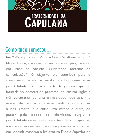
Como tudo começou...
Em 2012, o professor Ademir Grein Gualberto viajou à
Moçambique, com destino ao norte do país, visando
dar início ao projeto “Quebrando barreiras da
comunicação”. O objetivo era contribuir para o
crescimento cultural e ampliar os horizontes e as
possibilidades para uma rede de pessoas que se
formaria no decorrer do processo, ao ensinar inglês a
três voluntários de uma universidade, que teriam a
missão de replicar o conhecimento a outros três
alunos. Ocorre, que entre uma carona e outra, ao
passar pela cidade de Inhambane, surgiu a
possibilidade de estender esses benefícios propostos,
atendendo um número maior de pessoas, e foi então
que Ademir começou a lecionar na Escola Superior de