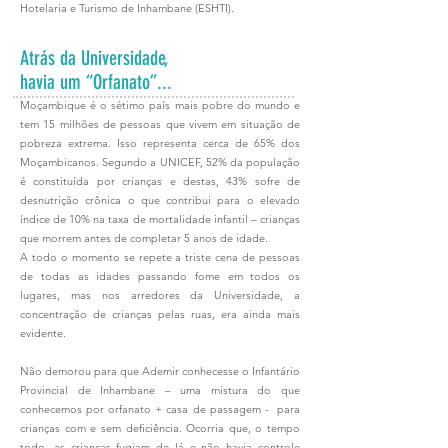
Hotelaria e Turismo de Inhambane (ESHTI).
Atrás da Universidade,
havia um “Orfanato”...
Moçambique é o sétimo país mais pobre do mundo e
tem 15 milhões de pessoas que vivem em situação de
pobreza extrema. Isso representa cerca de 65% dos
Moçambicanos. Segundo a UNICEF, 52% da população
é constituída por crianças e destas, 43% sofre de
desnutrição crônica o que contribui para o elevado
índice de 10% na taxa de mortalidade infantil – crianças
que morrem antes de completar 5 anos de idade.
A todo o momento se repete a triste cena de pessoas
de todas as idades passando fome em todos os
lugares, mas nos arredores da Universidade, a
concentração de crianças pelas ruas, era ainda mais
evidente.
Não demorou para que Ademir conhecesse o Infantário
Provincial de Inhambane – uma mistura do que
conhecemos por orfanato + casa de passagem - para
crianças com e sem deficiência. Ocorria que, o tempo
todo, as crianças fugiam de lá e não havia controle