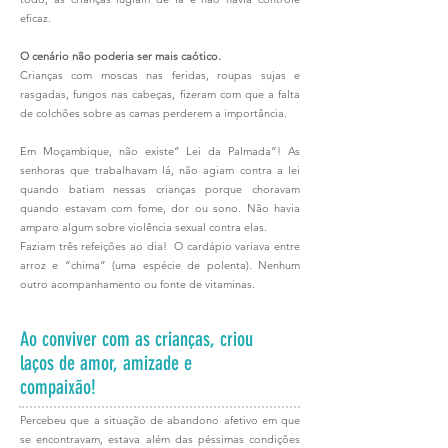
eficaz.
O cenário não poderia ser mais caótico.
Crianças com moscas nas feridas, roupas sujas e
rasgadas, fungos nas cabeças, fizeram com que a falta
de colchões sobre as camas perderem a importância.
Em Moçambique, não existe” Lei da Palmada”! As
senhoras que trabalhavam lá, não agiam contra a lei
quando batiam nessas crianças porque choravam
quando estavam com fome, dor ou sono. Não havia
amparo algum sobre violência sexual contra elas.
Faziam três refeições ao dia! O cardápio variava entre
arroz e “chima” (uma espécie de polenta). Nenhum
outro acompanhamento ou fonte de vitaminas.
Ao conviver com as crianças, criou
laços de amor, amizade e
compaixão!
Percebeu que a situação de abandono afetivo em que
se encontravam, estava além das péssimas condições