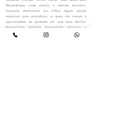
Moçambique, onde adotou o método escoteiro,
buscando desenvolver nos órfãos alguns valores
essenciais para convivência, os quais não tiveram a
oportunidade de aprender em uma base familiar.
Honestidade, lealdade, fraternidade, altruísmo, a
cortesia e a pureza de propósitos, além do respeito à
natureza e à vida. Embasar crianças para que se
transforme em jovens capazes de assumir as
responsabilidades pela própria vida!
Os primeiros a acreditarem nesse
sonho!
Visando a manter este elo, retornou a Moçambique em
nova oportunidade, levando sete amigos que também
estavam dispostos a contribuir, de forma voluntária,
para transformar o Infantário Provincial de Inhambane
em um exemplo em Moçambique e em todo o território
Africano!
Letícia Reinaldin Licheta, Dariele Aparecida Ferreira,
Suelen Isabel da Silva, Karine Cristina Sartori, Thiago
Mayron da Silva, Priscila Almeida