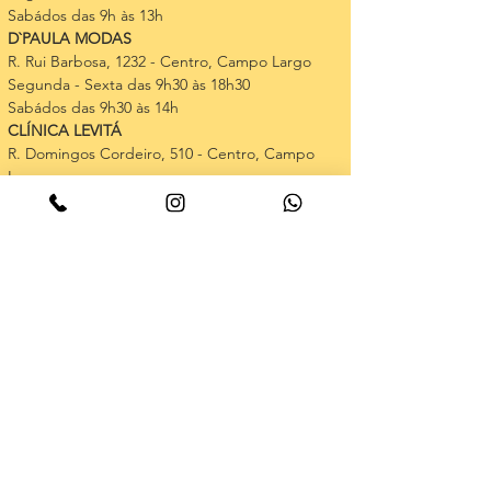
Sabádos das 9h às 13h
D`PAULA MODAS
R. Rui Barbosa, 1232 - Centro, Campo Largo
Segunda - Sexta das 9h30 às 18h30 
Sabádos das 9h30 às 14h
CLÍNICA LEVITÁ
R. Domingos Cordeiro, 510 - Centro, Campo 
Largo
Horário comercial
SEDE DA ONG / ESCOLA THEWAY
R. Mal. Deodoro, 55 - Centro, Campo Largo - PR
Segunda - Sexta das 9h às 19h
CURITIBA
*******************
MOSSUNGUÊ
 - Entrar em contato com Ana - 
41 99232-9999 (whatsapp)
Todos os dias da semana - portaria 24h
ONDE VOCÊ ESTÁ?
*******************
VOCÊ TEM UM COMÉRCIO EM CURITIBA, 
ARAUCÁRIA, SÃO JOSÉ DOS PINHAS, BALSA 