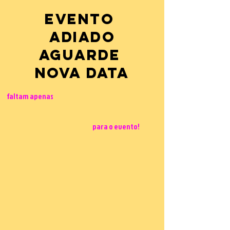
evento
adiado
aguarde
nova data
faltam apenas
para o evento!