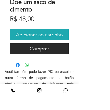
Doe um saco de
cimento
Preço
R$ 48,00
Adicionar ao carrinho
Comprar
Você também pode fazer PIX ou escolher
outra forma de pagamento no botão
abaixo! Lembre-se de informar pelo
Whatsapp com o que devemos usar sua
doação!
41.99232-9999
- PIX e Whatsapp