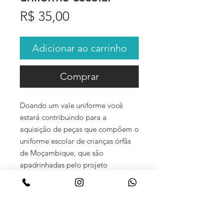
Preço
R$ 35,00
Adicionar ao carrinho
Comprar
Doando um vale uniforme você
estará contribuindo para a
aquisição de peças que compõem o
uniforme escolar de crianças órfãs
de Moçambique, que são
apadrinhadas pelo projeto
Capulanas do Amanhã!
Você também pode fazer PIX ou escolher