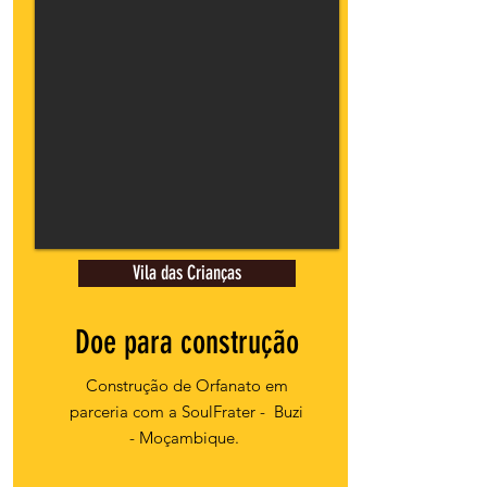
Vila das Crianças
Doe para construção
Construção de Orfanato em
parceria com a SoulFrater -
Buzi
- Moçambique.